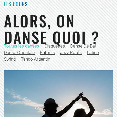
LES COURS
ALORS, ON
DANSE QUOI ?
Toutes les danses
Claquettes
Danse De Bal
Danse Orientale
Enfants
Jazz Roots
Latino
Swing
Tango Argentin