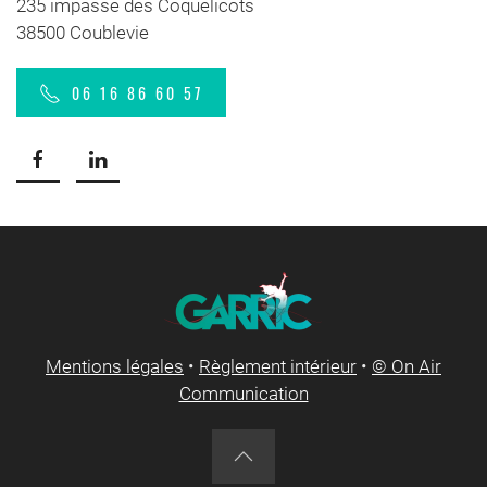
235 impasse des Coquelicots
38500 Coublevie
06 16 86 60 57
Mentions légales
•
Règlement intérieur
•
© On Air
Communication